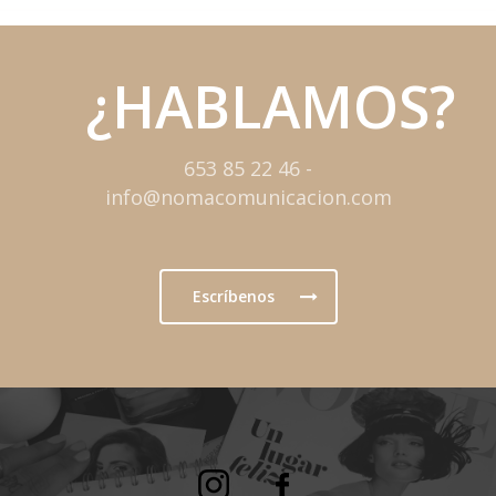
¿HABLAMOS?
653 85 22 46 -
info@nomacomunicacion.com
Escríbenos